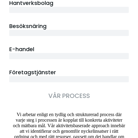
Hantverksbolag
6 år
Besöksnäring
8 år
E-handel
10 år
Företagstjänster
20 år
VÅR PROCESS
Vi arbetar enligt en tydlig och strukturerad process där
varje steg i processen är kopplat till konkreta aktiviteter
och mätbara mål. Vår aktivitetsbaserade approach innebär
att vi identifierar och genomför nyckelinsatser i rätt
ordning och med rätt resurser, oavsett om det handlar om