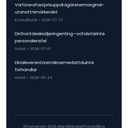
Varför era fastprisuppdrag äter er marginal –
utan att ni märker det
Konsultbyrå
2026-07-27
Din frontdesk säljer ingenting — och det är inte
personalens fel
Hotell
2026-07-01
Dina leverantörer räknar med att du inte
förhandlar
Hotell
2026-06-24
© Tremendly - 2026. Alla rättigheter förbehållna