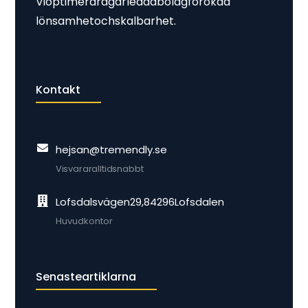
Vi optimerar ägarledda bolag för ökad
lönsamhet och skalbarhet.
Kontakt
hejsan@tremendly.se
Vi svarar alltid snabbt
Lofsdalsvägen 29, 842 96 Lofsdalen
Huvudkontor
Senaste artiklarna